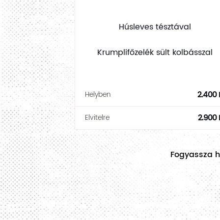
Húsleves tésztával
Krumplifőzelék sült kolbásszal
2.400 
Helyben
2.900 
Elvitelre
Fogyassza he