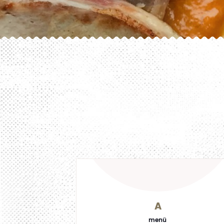
A
menü