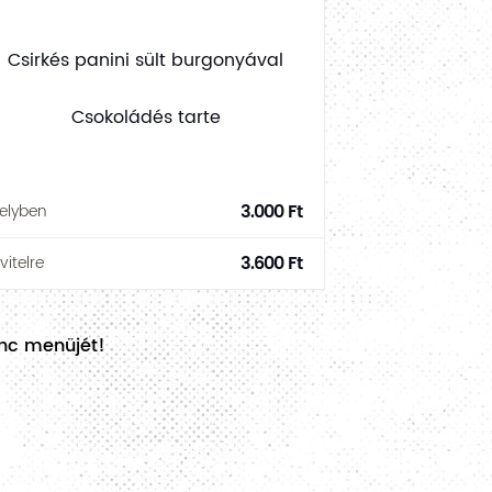
Csirkés panini sült burgonyával
Csokoládés tarte
3.000 Ft
elyben
3.600 Ft
lvitelre
venc menüjét!