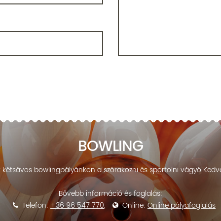
BOWLING
uk kétsávos bowlingpályánkon a szórakozni és sportolni vágyó Ked
Bővebb információ és foglalás:
Telefon:
+36 96 547 770
,
Online:
Online pályafoglalás