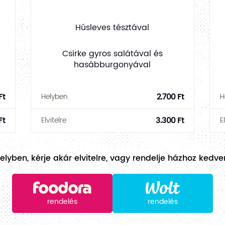
Húsleves tésztával
Csirke gyros salátával és
hasábburgonyával
Ft
2.700 Ft
Helyben
H
Ft
3.300 Ft
Elvitelre
E
lyben, kérje akár elvitelre, vagy rendelje házhoz ked
rendelés
rendelés