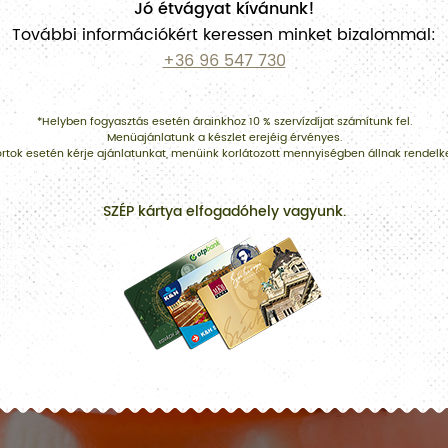
Jó étvágyat kívánunk!
További információkért keressen minket bizalommal:
+36 96 547 730
*Helyben fogyasztás esetén árainkhoz 10 % szervízdíjat számítunk fel.
Menüajánlatunk a készlet erejéig érvényes.
tok esetén kérje ajánlatunkat, menüink korlátozott mennyiségben állnak rendelk
SZÉP kártya elfogadóhely vagyunk.