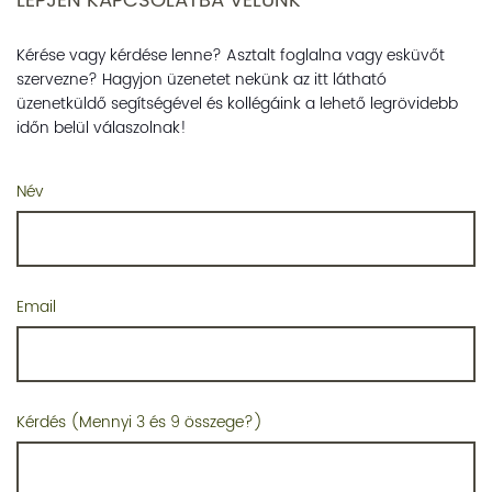
LÉPJEN KAPCSOLATBA VELÜNK
Kérése vagy kérdése lenne? Asztalt foglalna vagy esküvőt
szervezne? Hagyjon üzenetet nekünk az itt látható
üzenetküldő segítségével és kollégáink a lehető legrövidebb
időn belül válaszolnak!
Név
Email
Kérdés (Mennyi 3 és 9 összege?)