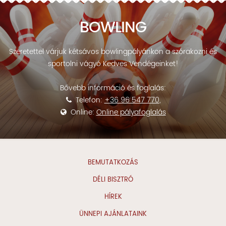
BOWLING
Szeretettel várjuk kétsávos bowlingpályánkon a szórakozni és
sportolni vágyó Kedves Vendégeinket!
Bővebb információ és foglalás:
Telefon:
+36 96 547 770
,
Online:
Online pályafoglalás
BEMUTATKOZÁS
DÉLI BISZTRÓ
HÍREK
ÜNNEPI AJÁNLATAINK